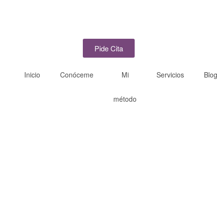
Pide Cita
Inicio
Conóceme
Mi
Servicios
Blo
método
Blog de Psicología
Online