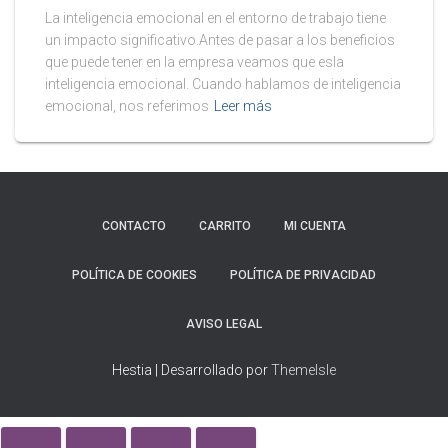
La inteligencia emocional en el entorno de trabajo tiene
un impacto significativo.Antes de pasar a los beneficios
que puede tener en la empresa veamos que esla
inteligencia emocional. Cuando hablamos de inteligencia
emocional, nos referimos
Leer más
CONTACTO
CARRITO
MI CUENTA
POLÍTICA DE COOKIES
POLÍTICA DE PRIVACIDAD
AVISO LEGAL
Hestia | Desarrollado por
ThemeIsle