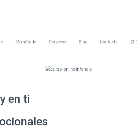
me
Mi método
Servicios
Blog
Contacto
🛒 
y en ti
ocionales