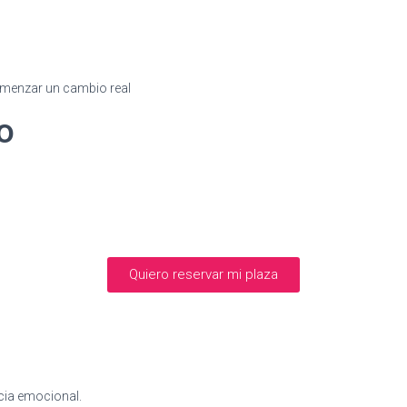
comenzar un cambio real
o
Quiero reservar mi plaza
ncia emocional.