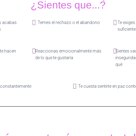
¿Sientes que...?
 y acabas
Temes el rechazo o el abandono
Te exige
s
suficiente
 te hacen
Reaccionas emocionalmente más
Sientes va
de lo que te gustaría
insegurida
qué
 constantemente
Te cuesta sentirte en paz con