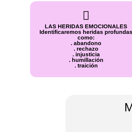
LAS HERIDAS EMOCIONALES
Identificaremos heridas profunda
como:
. abandono
. rechazo
. injusticia
. humillación
. traición
M