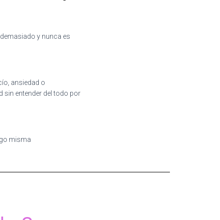
s demasiado y nunca es
cío, ansiedad o
d sin entender del todo por
tigo misma