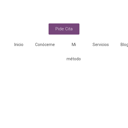
Pide Cita
Inicio
Conóceme
Mi
Servicios
Blo
método
Servicios de
Psicología